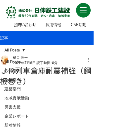
お問い合わせ
採用情報
CSR活動
記事
All Posts
樋口 理一
All Posts
2022年7月6日
読了時間: 0分
ＪＲ列車倉庫耐震補強（鋼
鉄骨部門
板巻き）
金物部門
建築部門
地域貢献活動
災害支援
企業レポート
新着情報