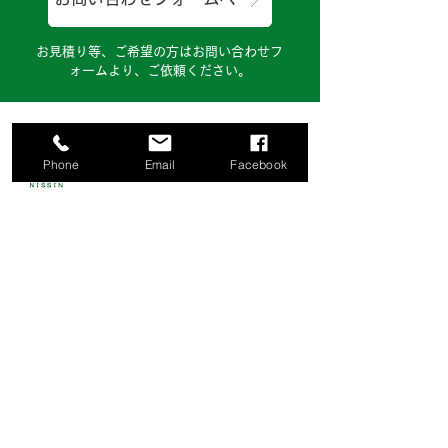
お見積り等、ご希望の方はお問い合わせフ
ォームより、ご依頼ください。
Phone
Email
Facebook
株式会社日伸鉄工建設
〒124-0025 東京都葛飾区西新小岩4-8-5
TEL:03-3694-4848
FAX:03-3692-9840