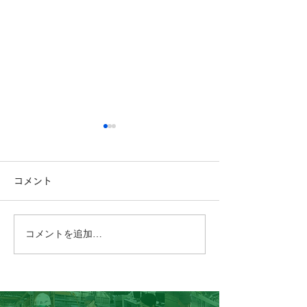
コメント
コメントを追加…
こんにちは！製造課のSで
こんにちは、工
す。
す。