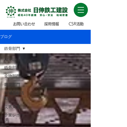
お問い合わせ
採用情報
CSR活動
ブログ
鉄骨部門
All Posts
鉄骨部門
金物部門
建築部門
地域貢献活
動
災害支援
企業レポー
ト