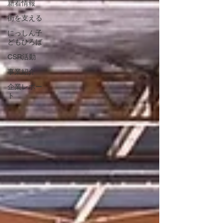
新着情報
街を支える
にっしん子
どもひろば
CSR活動
事業紹介
企業レポー
ト