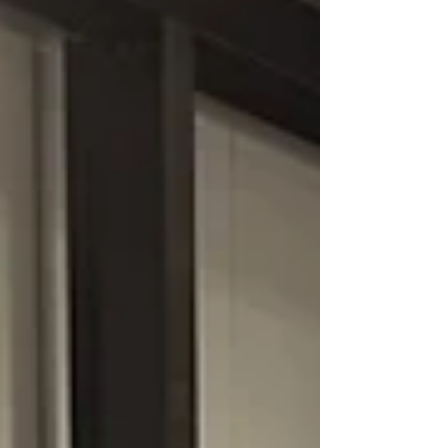
鉄板で製作したり、ドリルのキリを太さごとに仕
分けてすぐに作業場に持っていけるように整備す
る、スリングをペアで使えるよう細かくわかりや
すく仕分けしたり。 他にもゴミ置き場の整理など
も行います。 ひとつひとつの取り組みが工場のク
オリティアップに繋がり、製品のクオリティも上
がる、そんな相乗効果が生まれています。 この活
動の継続を通して、まずは都内で一番優秀な３Sと
お墨付きをいただけるような鉄骨屋を目指してい
きたいです。 リーダーとして、チーム全員が効率
よく、気持ちよく作業ができるように、小さいこ
とでも着実に進めていきたいと思っています。 ３
S活動も明るく、楽しく、ちゃんとやる。 今日も
ご安全