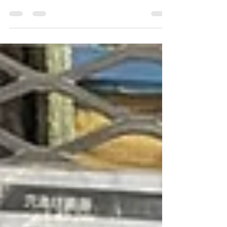
ん子どもひろば」を支えてくださっているボラン
ティアさんをお招きして、工場見学を開催しまし
た！✨ 日伸鉄工でどのような仕事をしているの
か、これまでの歴史や施工実績、そして普段はな
かなか入ることができない工場の中をじっくり見
学していただきました。 また、普段とは違う社員
達の働く姿を見ていただけました。 職人がかっこ
よく火花を散らす溶接。 溶接面をかぶって間近で
見学していただきました。 みなさん「すごい！」
と大変喜んでいただけました！👷‍♂️🔥 また、日伸鉄
工で一番大きな機械ドリルバンドソー。 そのドリ
ルバンドソーで孔開け作業(※ボルトを入れるあ
な）も臨場感たっぷり見学して頂きました！⚙️ そ
して、ボランティアの皆さんと社員で一緒に昼食
タイム。 子どもひろば開催日はいつも忙しくてな
かなかゆっくりお話することが出来ませんが、こ
の日はもっと仲良くなれるチャンス！とお互い
様々な質問をしあったり、世間話をしたり。 特に
ご近所さんトークや地元トークは大盛り上がり！
和気あいあいとしたアットホームな雰囲気の中、
親睦