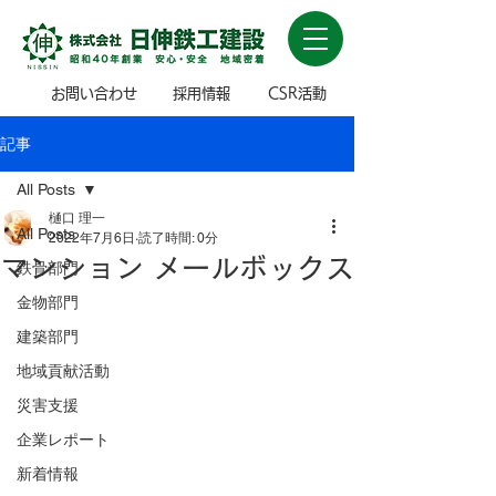
お問い合わせ
採用情報
CSR活動
記事
All Posts
樋口 理一
All Posts
2022年7月6日
読了時間: 0分
マンション メールボックス
鉄骨部門
金物部門
建築部門
地域貢献活動
災害支援
企業レポート
新着情報