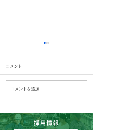
コメント
コメントを追加…
まだ引っ越しの片付けは
新社屋の事務所
終わっていませんが、社
が完成しました
員全員で新社屋落成式を
採用情報
行いました。