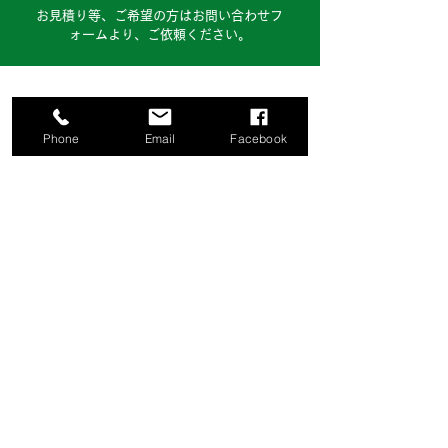
お見積り等、ご希望の方はお問い合わせフ
ォームより、ご依頼ください。
Phone
Email
Facebook
株式会社日伸鉄工建設
〒124-0025 東京都葛飾区西新小岩4-8-5
TEL:03-3694-4848
FAX:03-3692-9840