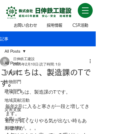
お問い合わせ
採用情報
CSR活動
記事
All Posts
日伸鉄工建設
All Posts
2025年2月10日
読了時間: 1分
こんにちは、製造課のTで
鉄骨部門
す。
金物部門
建築部門
こんにちは、製造課のTです。
地域貢献活動
毎年2月に入ると寒さが一段と増してき
災害支援
ます。
企業レポート
動きが鈍くなりやる気が出ない時もあ
りますが。。。
新着情報