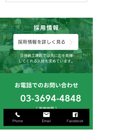
す。
す。
採用情報
採用情報を詳しく見る
日伸鉄工建設では共に力を発揮
してくれる人材を求めています。
お電話でのお問い合わせ
03-3694-4848
［ 営業時間 ］
月曜日～土曜日（8:00～17:00）
お気軽にご連絡下さいませ。
Phone
Email
Facebook