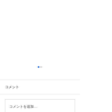
コメント
コメントを追加…
こんにちは、工務課のTで
こんにちは！製