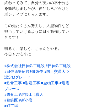
終わってみて、自分の実力の不十分さ
を痛感しましたが、伸びしろだらけと
ポジティブにとらえます。
この先たくさん努力し、大型物件など
担当していけるように日々勉強してい
きます！
明るく、楽しく、ちゃんとやる。
今日もご安全に！
#株式会社日伸鉄工建設
#日伸鉄工建設
#日伸
#鉄骨
#鉄骨製作
#国土交通大臣
認定Mグレード
#鉄骨工事
#耐震工事
#金物工事
#耐震
ブレース
#鉄骨工
#溶接工
#職人
#葛飾区
#新小岩
#町工場