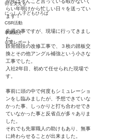
今年はそんこと言っている暇がないく
街を支える
らい年明けから忙しい日々を送ってい
にっしん子どもひろば
ます！
CSR活動
先週の事ですが、現場に行ってきまし
事業紹介
た。
企業レポート
鉄骨階段の改修工事で、３枚の踏板交
換とその他アングル補強という小さな
工事でした。
入社2年目、初めて任せられた現場で
す。
事前に頭の中で何度もシミュレーショ
ンをし臨みましたが、予想できていな
かった事、しっかりと打ち合わせでき
ていなかった事と反省点が多々ありま
した。
それでも先輩職人の助けもあり、無事
に終わらせることが出来ました。