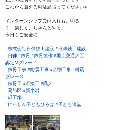
これから迎える就活頑張ってください✊
インターンシップ受け入れも、明る
く、楽しく、ちゃんとやる。
今日もご安全に！
#株式会社日伸鉄工建設
#日伸鉄工建設
#日伸
#鉄骨
#鉄骨製作
#国土交通大臣
認定Mグレード
#鉄骨工事
#耐震工事
#金物工事
#耐震
ブレース
#鉄骨工
#溶接工
#職人
#葛飾区
#新小岩
#町工場
#にっしん子どもひろば
#子ども食堂