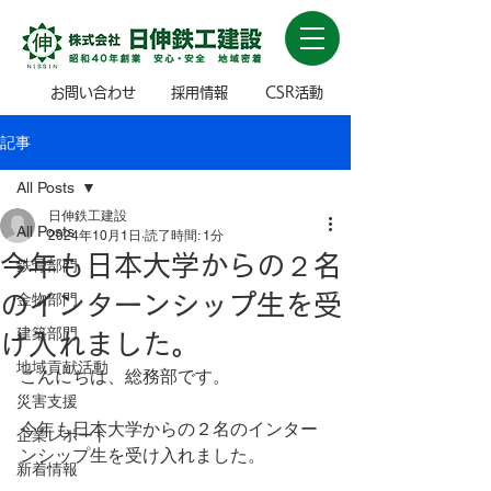
お問い合わせ
採用情報
CSR活動
記事
All Posts
日伸鉄工建設
All Posts
2024年10月1日
読了時間: 1分
今年も日本大学からの２名
鉄骨部門
のインターンシップ生を受
金物部門
建築部門
け入れました。
地域貢献活動
こんにちは、総務部です。
災害支援
今年も日本大学からの２名のインター
企業レポート
ンシップ生を受け入れました。
新着情報