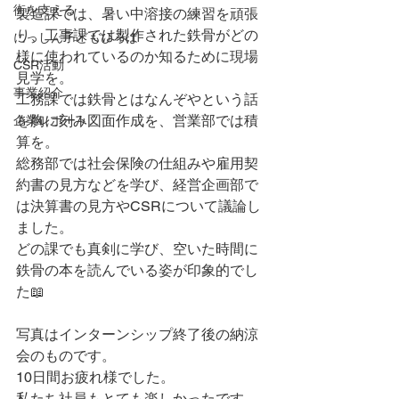
街を支える
製造課では、暑い中溶接の練習を頑張
り、工事課では製作された鉄骨がどの
にっしん子どもひろば
様に使われているのか知るために現場
CSR活動
見学を。
事業紹介
工務課では鉄骨とはなんぞやという話
を胸に刻み図面作成を、営業部では積
企業レポート
算を。
総務部では社会保険の仕組みや雇用契
約書の見方などを学び、経営企画部で
は決算書の見方やCSRについて議論し
ました。
どの課でも真剣に学び、空いた時間に
鉄骨の本を読んでいる姿が印象的でし
た📖
写真はインターンシップ終了後の納涼
会のものです。
10日間お疲れ様でした。
私たち社員もとても楽しかったです。