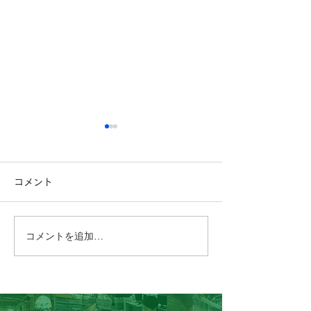
コメント
コメントを追加…
こんにちは、広報担当のH
おはようござい
です。
っしん子どもひ
😊