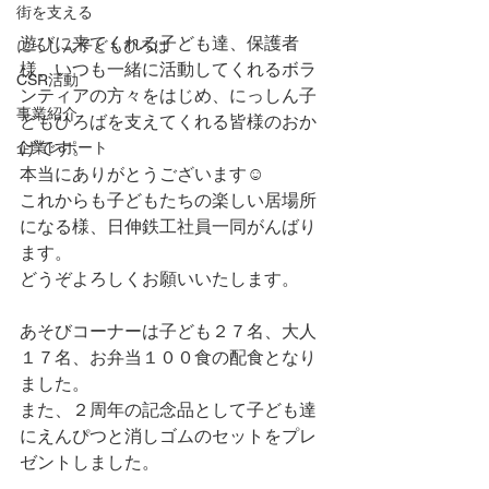
街を支える
遊びに来てくれる子ども達、保護者
にっしん子どもひろば
様、いつも一緒に活動してくれるボラ
CSR活動
ンティアの方々をはじめ、にっしん子
事業紹介
どもひろばを支えてくれる皆様のおか
げです。
企業レポート
本当にありがとうございます☺
これからも子どもたちの楽しい居場所
になる様、日伸鉄工社員一同がんばり
ます。
どうぞよろしくお願いいたします。
あそびコーナーは子ども２７名、大人
１７名、お弁当１００食の配食となり
ました。
また、２周年の記念品として子ども達
にえんぴつと消しゴムのセットをプレ
ゼントしました。