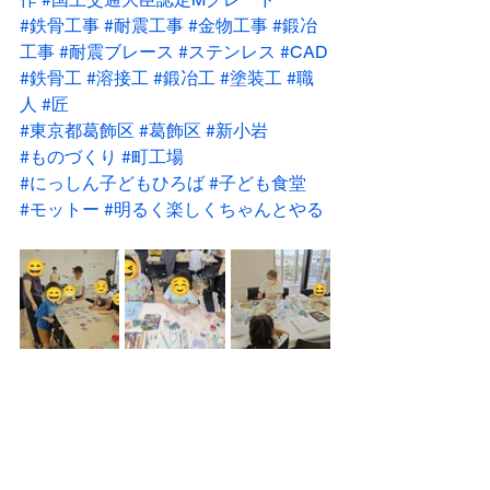
#鉄骨工事
#耐震工事
#金物工事
#鍛冶
工事
#耐震ブレース
#ステンレス
#CAD
#鉄骨工
#溶接工
#鍛冶工
#塗装工
#職
人
#匠
#東京都葛飾区
#葛飾区
#新小岩
#ものづくり
#町工場
#にっしん子どもひろば
#子ども食堂
#モットー
#明るく楽しくちゃんとやる