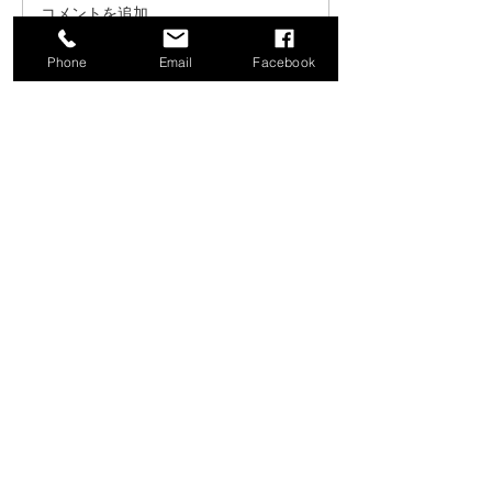
コメントを追加…
こんにちは、広報担当のH
おはようござい
Phone
です。
Email
Facebook
っしん子どもひ
😊
採用情報
採用情報を詳しく見る
日伸鉄工建設では共に力を発揮
してくれる人材を求めています。
お電話でのお問い合わせ
03-3694-4848
［ 営業時間 ］
月曜日～土曜日（8:00～17:00）
お気軽にご連絡下さいませ。