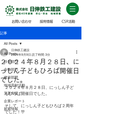
お問い合わせ
採用情報
CSR活動
記事
All Posts
日伸鉄工建設
All Posts
2024年9月9日
読了時間: 3分
２０２４年８月２８日、に
鉄骨部門
っしん子どもひろば開催日
金物部門
建築部門
でした。
地域貢献活動
２０２４年８月２８日、にっしん子ど
災害支援
もひろば開催日でした。
企業レポート
そして、にっしん子どもひろば２周年
新着情報
でした！🎊