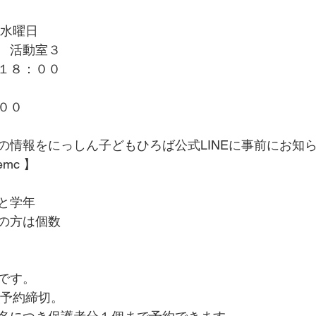
　水曜日
　活動室３
１８：００
００
の情報をにっしん子どもひろば公式LINEに事前にお知
emc 】
と学年
の方は個数
です。
0予約締切。