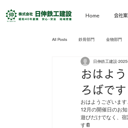
Home
会社案
All Posts
鉄骨部門
金物部門
日伸鉄工建設
202
にっしん子どもひろば
CSR活
おはよう
ろばです 
おはようございます
12月の開催日のお
遊びだけでなく、宿
す📔