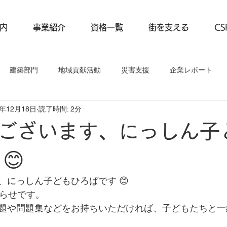
内
事業紹介
資格一覧
街を支える
C
建築部門
地域貢献活動
災害支援
企業レポート
5年12月18日
読了時間: 2分
動
事業紹介
企業レポート
ございます、にっしん子
😊
、にっしん子どもひろばです 😊
知らせです。
題や問題集などをお持ちいただければ、子どもたちと一