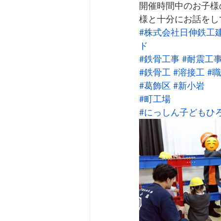
開催時間中のお子様
様と十分にお話をし
#株式会社日伸鉄工
ド
#鉄骨工事
#耐震工
#鉄骨工
#溶接工
#
#葛飾区
#新小岩
#町工場
#にっしん子どもひ