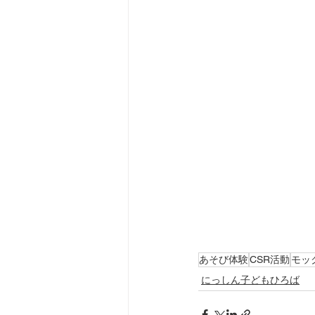
あそび体験
CSR活動
モッ
にっしん子どもひろば