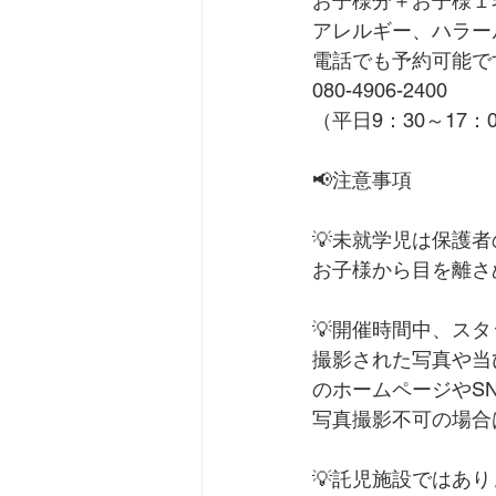
お子様分＋お子様１
アレルギー、ハラー
電話でも予約可能で
080-4906-2400
（平日9：30～17：
📢注意事項
💡未就学児は保護
お子様から目を離さ
💡開催時間中、ス
撮影された写真や当
のホームページやS
写真撮影不可の場合
💡託児施設ではあ