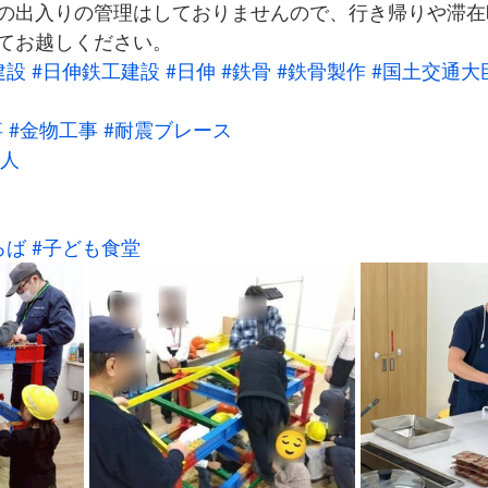
の出入りの管理はしておりませんので、行き帰りや滞在
てお越しください。
建設
#日伸鉄工建設
#日伸
#鉄骨
#鉄骨製作
#国土交通大
事
#金物工事
#耐震ブレース
職人
ろば
#子ども食堂