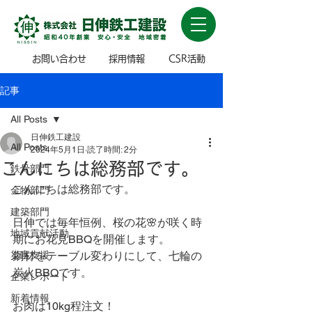
お問い合わせ
採用情報
CSR活動
記事
All Posts
日伸鉄工建設
All Posts
2024年5月1日
読了時間: 2分
こんにちは総務部です。
鉄骨部門
こんにちは総務部です。
金物部門
建築部門
日伸では毎年恒例、桜の花🌸が咲く時
地域貢献活動
期にお花見BBQを開催します。
災害支援
鋼材をテーブル変わりにして、七輪の
炭火BBQです。
企業レポート
新着情報
お肉は10kg程注文！