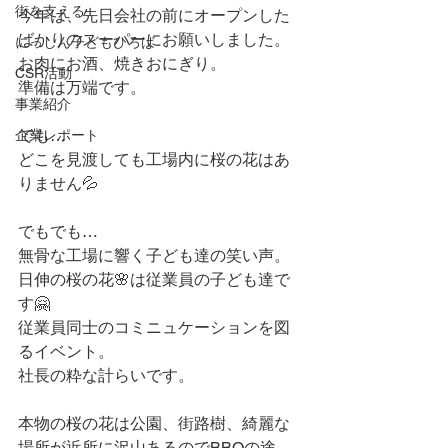
街を支える
今年は、先日会社の前にオープンした
ばかりのスーパーにお願いしました。
にっしん子どもひろば
お肉にお酒、焼きおにぎり。
CSR活動
準備は万端です。
事業紹介
でも…
企業レポート
どこを見渡しても工場内に桜の花はあ
りません💦
でもでも…
無骨な工場に響く子ども達の笑い声。
日伸の桜の花🌸は従業員の子ども達で
す🤗
従業員同士のコミニュケーションを図
るイベント。
社長の粋な計らいです。
本物の桜の花は公園、街路樹、綺麗な
場所が近所に沢山あるのでBBQの途