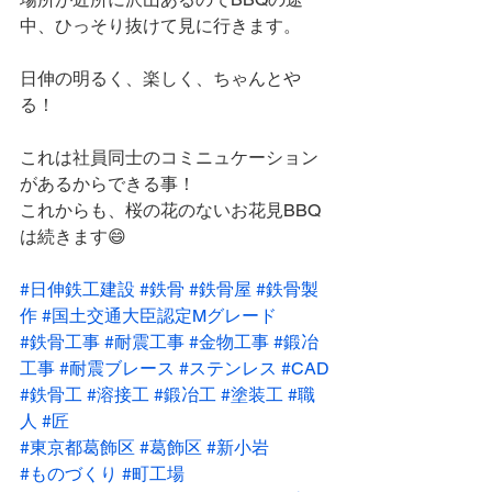
中、ひっそり抜けて見に行きます。
日伸の明るく、楽しく、ちゃんとや
る！
これは社員同士のコミニュケーション
があるからできる事！
これからも、桜の花のないお花見BBQ
は続きます😄
#日伸鉄工建設
#鉄骨
#鉄骨屋
#鉄骨製
作
#国土交通大臣認定Mグレード
#鉄骨工事
#耐震工事
#金物工事
#鍛冶
工事
#耐震ブレース
#ステンレス
#CAD
#鉄骨工
#溶接工
#鍛冶工
#塗装工
#職
人
#匠
#東京都葛飾区
#葛飾区
#新小岩
#ものづくり
#町工場