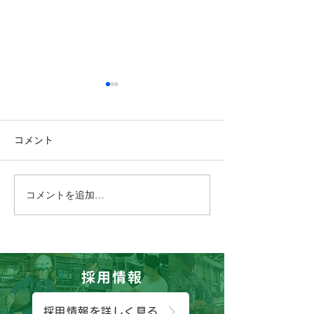
コメント
コメントを追加…
こんにちは、広報担当のH
おはようござい
です。
っしん子どもひ
😊
採用情報
採用情報を詳しく見る