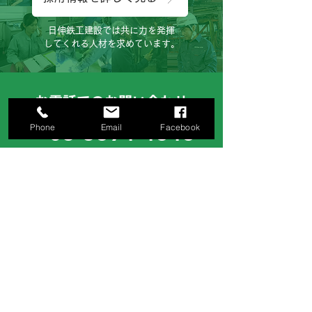
日伸鉄工建設では共に力を発揮
してくれる人材を求めています。
お電話でのお問い合わせ
03-3694-4848
Phone
Email
Facebook
［ 営業時間 ］
月曜日～土曜日（8:00～17:00）
お気軽にご連絡下さいませ。
サイトでのお問い合わせ
お問い合わせフォームへ
お見積り等、ご希望の方はお問い合わせフ