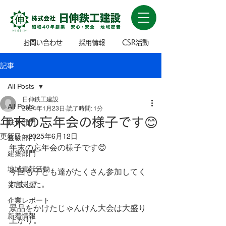
お問い合わせ
採用情報
CSR活動
記事
All Posts
日伸鉄工建設
All Posts
2024年1月23日
読了時間: 1分
年末の忘年会の様子です😊
鉄骨部門
更新日：
2025年6月12日
金物部門
年末の忘年会の様子です😊
建築部門
地域貢献活動
今回も子ども達がたくさん参加してく
れました。
災害支援
企業レポート
景品をかけたじゃんけん大会は大盛り
新着情報
上がり。