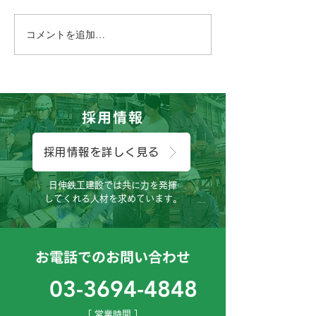
コメントを追加…
こんにちは、工務課のTで
こんにちは！製
す。
す。
採用情報
採用情報を詳しく見る
日伸鉄工建設では共に力を発揮
してくれる人材を求めています。
お電話でのお問い合わせ
03-3694-4848
［ 営業時間 ］