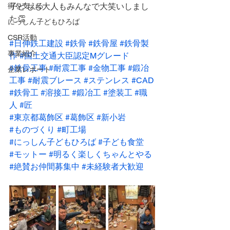
街を支える
子どもも大人もみんなで大笑いしまし
た👏
にっしん子どもひろば
CSR活動
#日伸鉄工建設
#鉄骨
#鉄骨屋
#鉄骨製
事業紹介
作
#国土交通大臣認定Mグレード
#鉄骨工事
#耐震工事
#金物工事
#鍛冶
企業レポート
工事
#耐震ブレース
#ステンレス
#CAD
#鉄骨工
#溶接工
#鍛冶工
#塗装工
#職
人
#匠
#東京都葛飾区
#葛飾区
#新小岩
#ものづくり
#町工場
#にっしん子どもひろば
#子ども食堂
#モットー
#明るく楽しくちゃんとやる
#絶賛お仲間募集中
#未経験者大歓迎