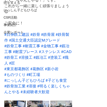
しく、ちゃんとやる！」です。
街を支える
これから一緒に楽しく頑張りましょう
にっしん子どもひろば
😊
CSR活動
ご安全に！
事業紹介
企業レポート
#日伸鉄工建設
#鉄骨
#鉄骨屋
#鉄骨製
作
#国土交通大臣認定Mグレード
#鉄骨工事
#耐震工事
#金物工事
#鍛冶
工事
#耐震ブレース
#ステンレス
#CAD
#鉄骨工
#溶接工
#鍛冶工
#塗装工
#職
人
#匠
#東京都葛飾区
#葛飾区
#新小岩
#ものづくり
#町工場
#にっしん子どもひろば
#子ども食堂
#鉄骨加工業
#溶接
#明るく楽しくちゃ
んとやる
#未経験者大歓迎