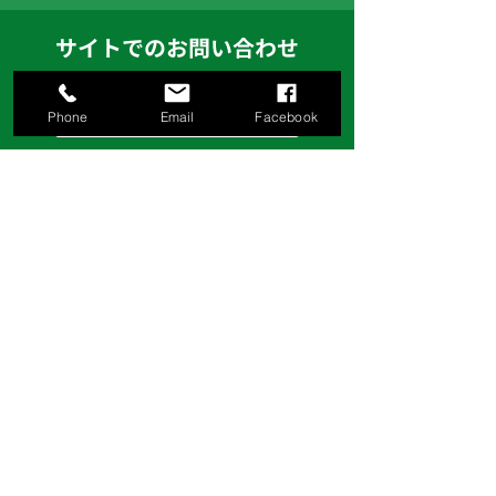
サイトでのお問い合わせ
お問い合わせフォームへ
Phone
Email
Facebook
お見積り等、ご希望の方はお問い合わせフ
ォームより、ご依頼ください。
株式会社日伸鉄工建設
〒124-0025 東京都葛飾区西新小岩4-8-5
TEL:03-3694-4848
FAX:03-3692-9840