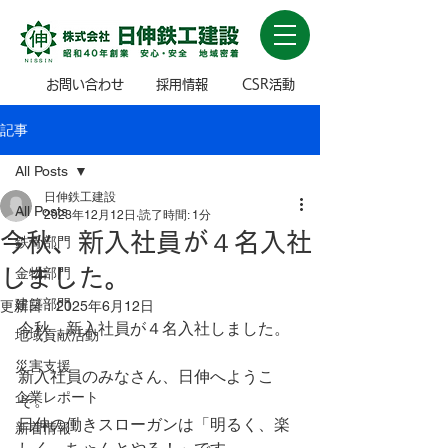
お問い合わせ
採用情報
CSR活動
記事
All Posts
日伸鉄工建設
All Posts
2023年12月12日
読了時間: 1分
今秋、新入社員が４名入社
鉄骨部門
しました。
金物部門
建築部門
更新日：
2025年6月12日
今秋、新入社員が４名入社しました。
地域貢献活動
災害支援
新入社員のみなさん、日伸へようこ
企業レポート
そ。
日伸の働きスローガンは「明るく、楽
新着情報