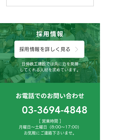
こんにちは、広報担当のH
こんにちは、工
です。
す。
採用情報
採用情報を詳しく見る
日伸鉄工建設では共に力を発揮
してくれる人材を求めています。
お電話でのお問い合わせ
03-3694-4848
［ 営業時間 ］
月曜日～土曜日（8:00～17:00）
お気軽にご連絡下さいませ。