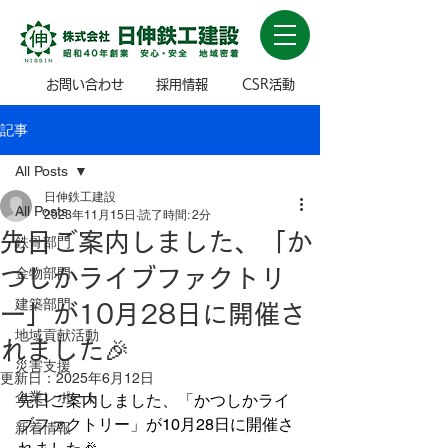
お問い合わせ
採用情報
CSR活動
記事
All Posts
日伸鉄工建設
All Posts
2023年11月15日
読了時間: 2分
先日ご案内しました、「か
鉄骨部門
つしかライブファクトリ
金物部門
建築部門
ー」が10月28日に開催さ
地域貢献活動
れました🎉
災害支援
更新日：
2025年6月12日
企業レポート
先日ご案内しました、「かつしかライ
ブファクトリー」が10月28日に開催さ
新着情報