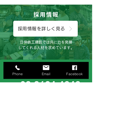
😊
採用情報
採用情報を詳しく見る
日伸鉄工建設では共に力を発揮
してくれる人材を求めています。
お電話でのお問い合わせ
Phone
Email
Facebook
03-3694-4848
［ 営業時間 ］
月曜日～土曜日（8:00～17:00）
お気軽にご連絡下さいませ。
サイトでのお問い合わせ