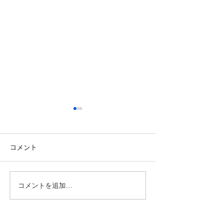
コメント
コメントを追加…
こんにちは、広報担当のH
おはようござい
です。
っしん子どもひ