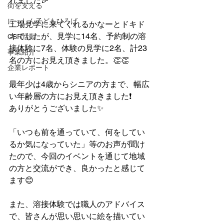
れました🎉
街を支える
にっしん子どもひろば
工場見学に来てくれるかなーとドキド
キでしたが、見学に14名、予約制の溶
CSR活動
接体験に7名、体験の見学に2名、計23
事業紹介
名の方にお見え頂きました。👏👏
企業レポート
最年少は4歳からシニアの方まで、幅広
い年齢層の方にお見え頂きました❗
ありがとうございました✨
「いつも前を通っていて、何をしてい
るか気になっていた」等のお声が聞け
たので、今回のイベントを通じて地域
の方と交流ができ、良かったと感じて
ます😊
また、溶接体験では職人のアドバイス
で、皆さんが思い思いに絵を描いてい