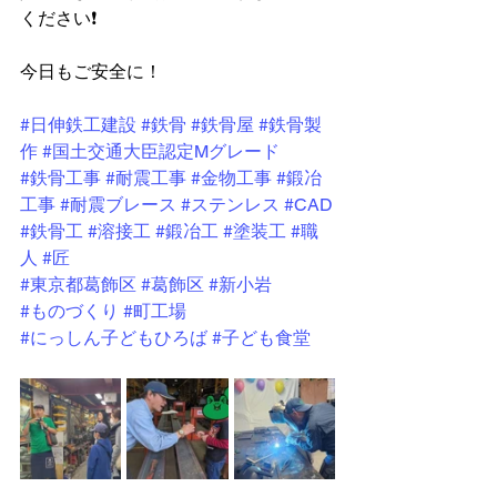
ください❗
今日もご安全に！
#日伸鉄工建設
#鉄骨
#鉄骨屋
#鉄骨製
作
#国土交通大臣認定Mグレード
#鉄骨工事
#耐震工事
#金物工事
#鍛冶
工事
#耐震ブレース
#ステンレス
#CAD
#鉄骨工
#溶接工
#鍛冶工
#塗装工
#職
人
#匠
#東京都葛飾区
#葛飾区
#新小岩
#ものづくり
#町工場
#にっしん子どもひろば
#子ども食堂