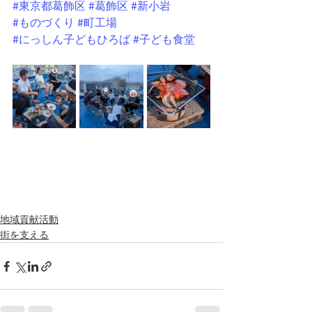
#東京都葛飾区
#葛飾区
#新小岩
#ものづくり
#町工場
#にっしん子どもひろば
#子ども食堂
地域貢献活動
街を支える