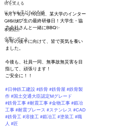
した。
街を支える
にっしん子どもひろば
8月下旬から10日間、某大学のインター
ンシップ生の最終研修日！大学生・協
CSR活動
力会社さんと一緒にBBQ✨
事業紹介
企業レポート
今年の後半に向けて、皆で英気を養い
ました。
今後も、社員一同、無事故無災害を目
指して、頑張ります！
ご安全に！！
#日伸鉄工建設
#鉄骨
#鉄骨屋
#鉄骨製
作
#国土交通大臣認定Mグレード
#鉄骨工事
#耐震工事
#金物工事
#鍛冶
工事
#耐震ブレース
#ステンレス
#CAD
#鉄骨工
#溶接工
#鍛冶工
#塗装工
#職
人
#匠