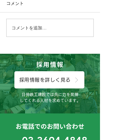
コメント
コメントを追加…
こんにちは、広報担当のH
おはようござい
です。
っしん子どもひ
😊
採用情報
採用情報を詳しく見る
日伸鉄工建設では共に力を発揮
してくれる人材を求めています。
お電話でのお問い合わせ