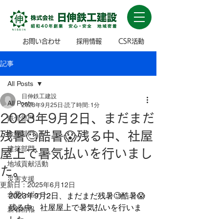
お問い合わせ
採用情報
CSR活動
記事
All Posts
日伸鉄工建設
All Posts
2023年9月25日
読了時間: 1分
2023年9月2日、まだまだ
鉄骨部門
残暑🧐酷暑😱残る中、社屋
金物部門
建築部門
屋上で暑気払いを行いまし
地域貢献活動
た。
災害支援
更新日：
2025年6月12日
企業レポート
2023年9月2日、まだまだ残暑🧐酷暑😱
残る中、社屋屋上で暑気払いを行いま
新着情報