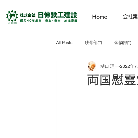
Home
会社案
All Posts
鉄骨部門
金物部門
樋口 理一
2022年
にっしん子どもひろば
CSR活
両国慰霊