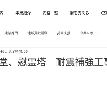
内
事業紹介
資格一覧
街を支える
C
建築部門
地域貢献活動
災害支援
企業レポート
7月6日
読了時間: 0分
動
事業紹介
企業レポート
堂、慰霊塔 耐震補強工