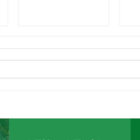
こんにちは、広報担当のHで
おは
す。
ん子