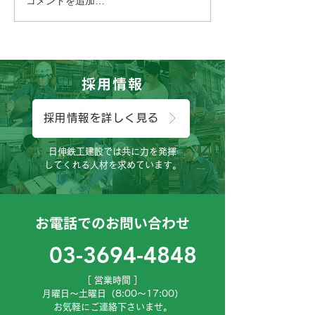
コメントを追加…
こんにちは、製
す。
採用情報
採用情報を詳しく見る
日伸鉄工建設では共に力を発揮
してくれる人材を求めています。
お電話でのお問い合わせ
03-3694-4848
［ 営業時間 ］
月曜日～土曜日（8:00～17:00）
お気軽にご連絡下さいませ。