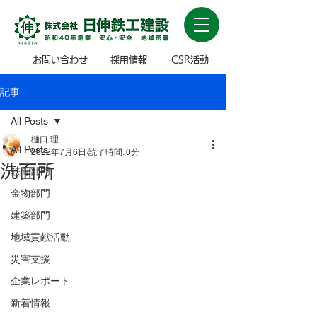
お問い合わせ
採用情報
CSR活動
記事
All Posts
樋口 理一
All Posts
2022年7月6日
読了時間: 0分
洗面所
鉄骨部門
金物部門
建築部門
地域貢献活動
災害支援
企業レポート
新着情報