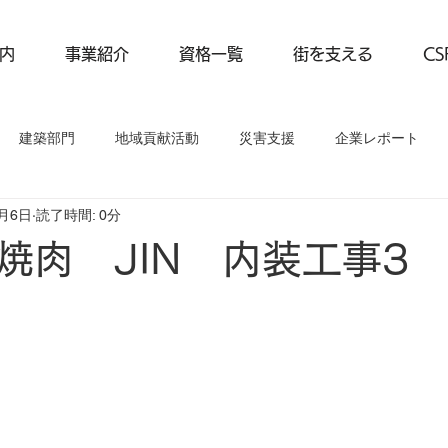
内
事業紹介
資格一覧
街を支える
C
建築部門
地域貢献活動
災害支援
企業レポート
7月6日
読了時間: 0分
動
事業紹介
企業レポート
焼肉 JIN 内装工事3