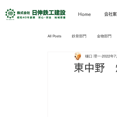
Home
会社案
All Posts
鉄骨部門
金物部門
樋口 理一
2022年
にっしん子どもひろば
CSR活
東中野 