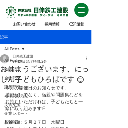
お問い合わせ
採用情報
CSR活動
記事
All Posts
日伸鉄工建設
All Posts
5月20日
読了時間: 2分
おはようございます、にっ
鉄骨部門
しん子どもひろばです 😊
金物部門
建築部門
５月の開催日のお知らせです。
遊びだけでなく、宿題や問題集などを
地域貢献活動
お持ちいただければ、子どもたちと一
災害支援
緒に取り組みます📔
企業レポート
開催日：５月２７日　水曜日
新着情報