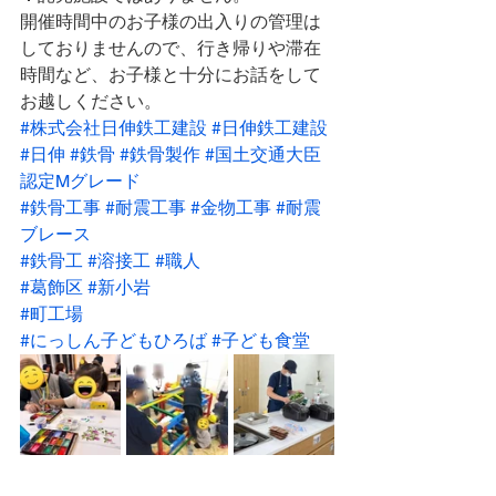
開催時間中のお子様の出入りの管理は
しておりませんので、行き帰りや滞在
時間など、お子様と十分にお話をして
お越しください。
#株式会社日伸鉄工建設
#日伸鉄工建設
#日伸
#鉄骨
#鉄骨製作
#国土交通大臣
認定Mグレード
#鉄骨工事
#耐震工事
#金物工事
#耐震
ブレース
#鉄骨工
#溶接工
#職人
#葛飾区
#新小岩
#町工場
#にっしん子どもひろば
#子ども食堂