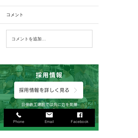
コメント
コメントを追加…
こんにちは、広報担当のH
おはようござい
です。
っしん子どもひ
😊
採用情報
採用情報を詳しく見る
日伸鉄工建設では共に力を発揮
してくれる人材を求めています。
Phone
Email
Facebook
お電話でのお問い合わせ