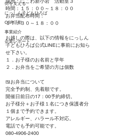
場所：にこわ新小岩　活動室３
街を支える
時間：１５：００～１８：００
にっしん子どもひろば
お弁当配布時間：
CSR活動
１７：３０～１８：００
事業紹介
お越しの際は、以下の情報をにっしん
企業レポート
子どもひろば公式LINEに事前にお知ら
せ下さい。
１．お子様のお名前と学年
２．お弁当をご希望の方は個数
🍱お弁当について
完全予約制、先着順です。
開催日前日の17：00予約締切。
お子様分＋お子様１名につき保護者分
１個まで予約できます。
アレルギー、ハラール不対応。
電話でも予約可能です。
080-4906-2400