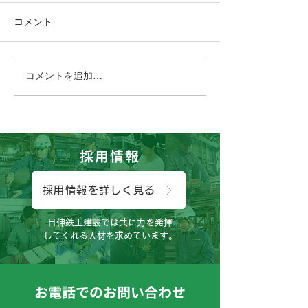
コメント
コメントを追加…
おはようございます、に
こんにちは、に
っしん子どもひろばです
どもひろば開催
😊
😊
採用情報
採用情報を詳しく見る
日伸鉄工建設では共に力を発揮
してくれる人材を求めています。
お電話でのお問い合わせ