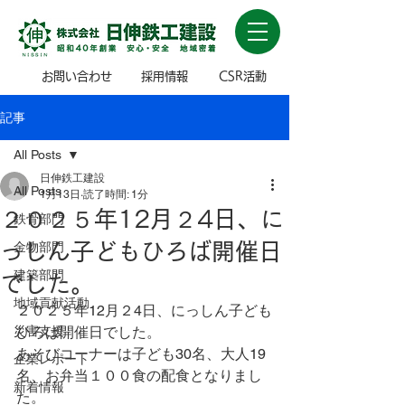
お問い合わせ
採用情報
CSR活動
記事
All Posts
日伸鉄工建設
All Posts
1月13日
読了時間: 1分
２０２５年12月２4日、に
鉄骨部門
っしん子どもひろば開催日
金物部門
建築部門
でした。
地域貢献活動
２０２５年12月２4日、にっしん子ども
災害支援
ひろば開催日でした。
あそびコーナーは子ども30名、大人19
企業レポート
名、お弁当１００食の配食となりまし
新着情報
た。