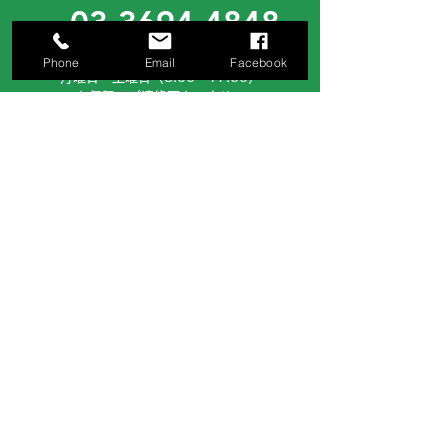
03-3694-4848
［ 営業時間 ］
Phone
Email
Facebook
月曜日～土曜日（8:00～17:00）
お気軽にご連絡下さいませ。
サイトでのお問い合わせ
お問い合わせフォームへ
お見積り等、ご希望の方はお問い合わせフ
ォームより、ご依頼ください。
株式会社日伸鉄工建設