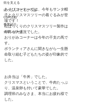
街を支える
あそびコーナーでは、今年もサンタ帽
にっしん子どもひろば
子とクリスマスツリーの着ぐるみが登
CSR活動
場です！
事業紹介
松ぼっくりのクリスマスツリー製作は
今月も大盛況でした。
企業レポート
おりがみコーナーは今年の干支の馬で
す。
ボランティアさんに聞きながら一生懸
命取り組む子どもたちの姿が印象的で
した。
お弁当は「牛丼」でした。
クリスマスということで、牛肉たっぷ
り、温泉卵も付いて豪華でした。
調理班のみなさま、本当にお疲れ様で
した。