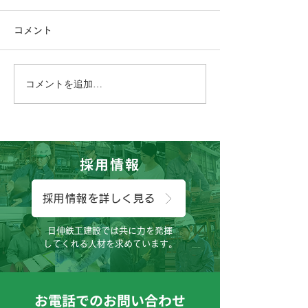
コメント
コメントを追加…
こんにちは、広報担当のH
こんにちは、工
です。
す。
採用情報
採用情報を詳しく見る
日伸鉄工建設では共に力を発揮
してくれる人材を求めています。
お電話でのお問い合わせ