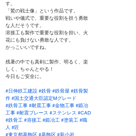
す。
「鷲の戦士像」という作品です。
戦いや儀式で、重要な役割を担う勇敢
な人だそうです。
溶接工も製作で重要な役割を担い、火
花にも負けない勇敢な人です。
かっこいいですね。
残暑の中でも真剣に製作、明るく、楽
しく、ちゃんとやる！
今日もご安全に。
#日伸鉄工建設
#鉄骨
#鉄骨屋
#鉄骨製
作
#国土交通大臣認定Mグレード
#鉄骨工事
#耐震工事
#金物工事
#鍛冶
工事
#耐震ブレース
#ステンレス
#CAD
#鉄骨工
#溶接工
#鍛冶工
#塗装工
#職
人
#匠
#東京都葛飾区
#葛飾区
#新小岩