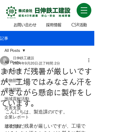
お問い合わせ
採用情報
CSR活動
記事
All Posts
日伸鉄工建設
All Posts
2024年9月20日
読了時間: 2分
まだまだ残暑が厳しいです
鉄骨部門
が、工場ではみなさん汗を
金物部門
建築部門
かきながら懸命に製作をし
地域貢献活動
ています。
災害支援
こんにちは、製造課のIです。
企業レポート
まだまだ残暑が厳しいですが、工場で
新着情報