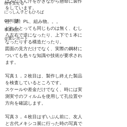
はみなさん汗をかきながら懸命に製作
街を支える
をしています。
にっしん子どもひろば
CSR活動
柱、梁、PL、組み物。。。
どれをとっても同じものは無く、むし
事業紹介
ろ左右で逆になったり、上下で１本に
企業レポート
なったりする構造だったり。
図面の見方だけでなく、実際の鋼材に
ついても色々な知識や技術が要求され
ます。
写真１，２枚目は、製作し終えた製品
を検査しているところです。
スケールや差金だけでなく、時には実
測実寸のフィルムを使用して孔位置や
方向を確認します。
写真３，４枚目はずいぶん前に、友人
と古代メキシコ展に行った時の写真で