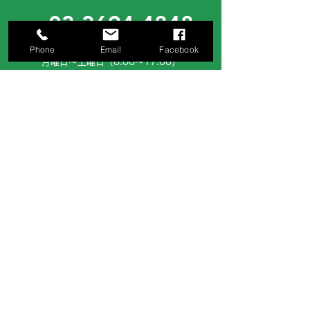
03-3694-4848
Phone
Email
Facebook
［ 営業時間 ］
月曜日～土曜日（8:00～17:00）
お気軽にご連絡下さいませ。
サイトでのお問い合わせ
お問い合わせフォームへ
お見積り等、ご希望の方はお問い合わせフ
ォームより、ご依頼ください。
株式会社日伸鉄工建設