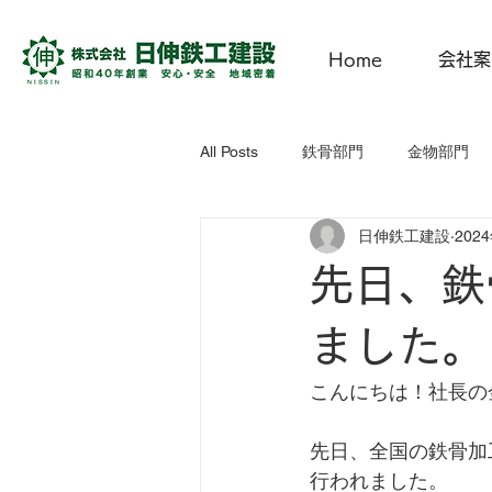
Home
会社案
All Posts
鉄骨部門
金物部門
日伸鉄工建設
202
にっしん子どもひろば
CSR活
先日、鉄
ました。
こんにちは！社長の
先日、全国の鉄骨加
行われました。