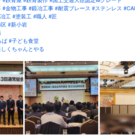
骨
#鉄骨屋
#鉄骨製作
#国土交通大臣認定Mグレード
事
#金物工事
#鍛冶工事
#耐震ブレース
#ステンレス
#CA
鍛冶工
#塗装工
#職人
#匠
飾区
#新小岩
場
ろば
#子ども食堂
楽しくちゃんとやる