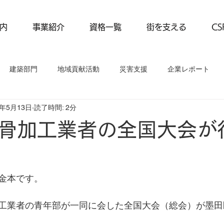
内
事業紹介
資格一覧
街を支える
C
建築部門
地域貢献活動
災害支援
企業レポート
4年5月13日
読了時間: 2分
動
事業紹介
企業レポート
骨加工業者の全国大会が
金本です。
工業者の青年部が一同に会した全国大会（総会）が墨田