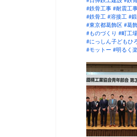
#日伸鉄工建設
#鉄
#鉄骨工事
#耐震工
#鉄骨工
#溶接工
#
#東京都葛飾区
#葛
#ものづくり
#町工
#にっしん子どもひ
#モットー
#明るく