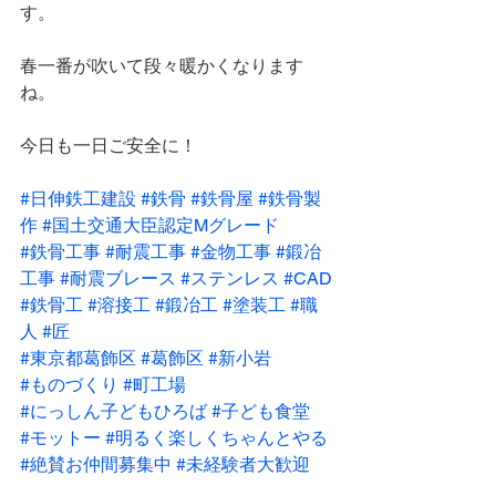
す。
春一番が吹いて段々暖かくなります
ね。
今日も一日ご安全に！
#日伸鉄工建設
#鉄骨
#鉄骨屋
#鉄骨製
作
#国土交通大臣認定Mグレード
#鉄骨工事
#耐震工事
#金物工事
#鍛冶
工事
#耐震ブレース
#ステンレス
#CAD
#鉄骨工
#溶接工
#鍛冶工
#塗装工
#職
人
#匠
#東京都葛飾区
#葛飾区
#新小岩
#ものづくり
#町工場
#にっしん子どもひろば
#子ども食堂
#モットー
#明るく楽しくちゃんとやる
#絶賛お仲間募集中
#未経験者大歓迎