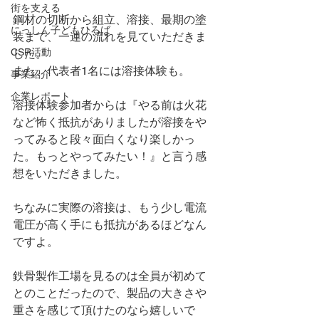
街を支える
鋼材の切断から組立、溶接、最期の塗
にっしん子どもひろば
装まで、一連の流れを見ていただきま
CSR活動
した。
また、代表者1名には溶接体験も。
事業紹介
企業レポート
溶接体験参加者からは『やる前は火花
など怖く抵抗がありましたが溶接をや
ってみると段々面白くなり楽しかっ
た。もっとやってみたい！』と言う感
想をいただきました。
ちなみに実際の溶接は、もう少し電流
電圧が高く手にも抵抗があるほどなん
ですよ。
鉄骨製作工場を見るのは全員が初めて
とのことだったので、製品の大きさや
重さを感じて頂けたのなら嬉しいで