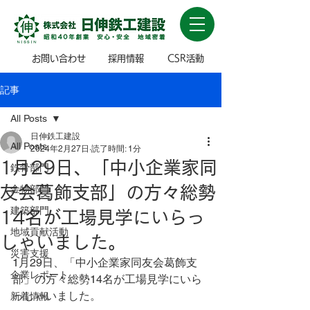
お問い合わせ
採用情報
CSR活動
記事
All Posts
日伸鉄工建設
All Posts
2024年2月27日
読了時間: 1分
1月29日、「中小企業家同
鉄骨部門
友会葛飾支部」の方々総勢
金物部門
建築部門
14名が工場見学にいらっ
地域貢献活動
しゃいました。
災害支援
1月29日、「中小企業家同友会葛飾支
企業レポート
部」の方々総勢14名が工場見学にいら
っしゃいました。
新着情報