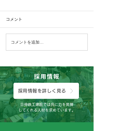
コメント
コメントを追加…
おはようございます、に
こんにちは、工
っしん子どもひろばです
す。
😊
採用情報
採用情報を詳しく見る
日伸鉄工建設では共に力を発揮
してくれる人材を求めています。