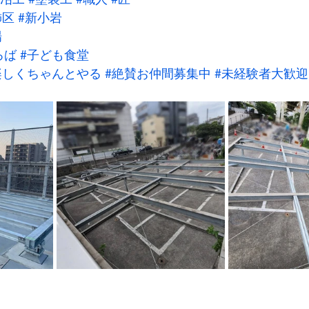
飾区
#新小岩
場
ろば
#子ども食堂
楽しくちゃんとやる
#絶賛お仲間募集中
#未経験者大歓迎