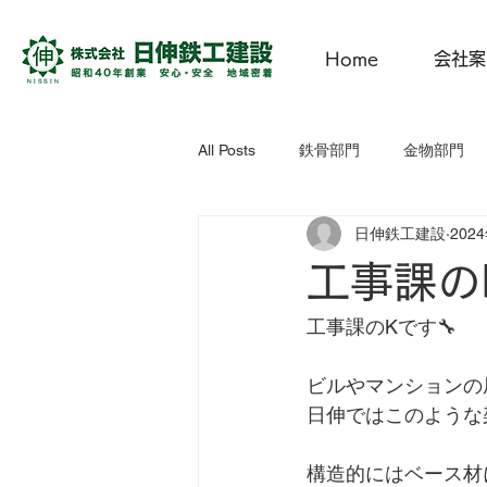
Home
会社案
All Posts
鉄骨部門
金物部門
日伸鉄工建設
202
にっしん子どもひろば
CSR活
工事課の
工事課のKです🔧
ビルやマンションの
日伸ではこのような
構造的にはベース材