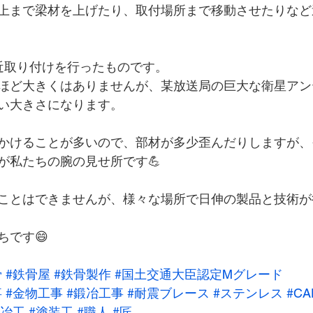
上まで梁材を上げたり、取付場所まで移動させたりなど
近取り付けを行ったものです。
ほど大きくはありませんが、某放送局の巨大な衛星アン
い大きさになります。
かけることが多いので、部材が多少歪んだりしますが、
が私たちの腕の見せ所です💪
ことはできませんが、様々な場所で日伸の製品と技術が
ちです😄
骨
#鉄骨屋
#鉄骨製作
#国土交通大臣認定Mグレード
事
#金物工事
#鍛冶工事
#耐震ブレース
#ステンレス
#CA
鍛冶工
#塗装工
#職人
#匠