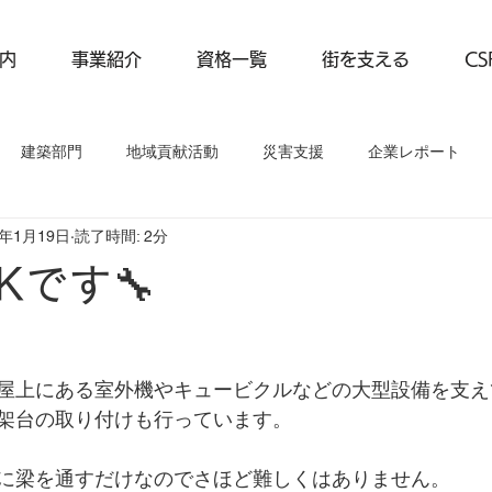
内
事業紹介
資格一覧
街を支える
C
建築部門
地域貢献活動
災害支援
企業レポート
4年1月19日
読了時間: 2分
動
事業紹介
企業レポート
Kです🔧
屋上にある室外機やキュービクルなどの大型設備を支え
架台の取り付けも行っています。
に梁を通すだけなのでさほど難しくはありません。