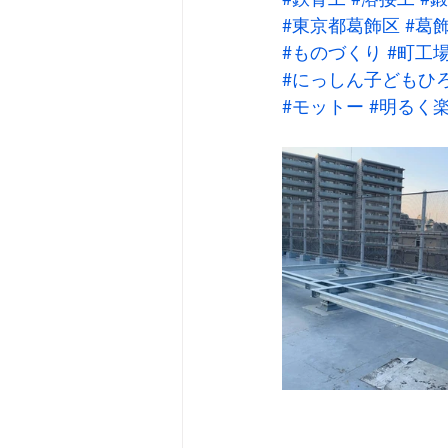
#東京都葛飾区
#葛
#ものづくり
#町工
#にっしん子どもひ
#モットー
#明るく