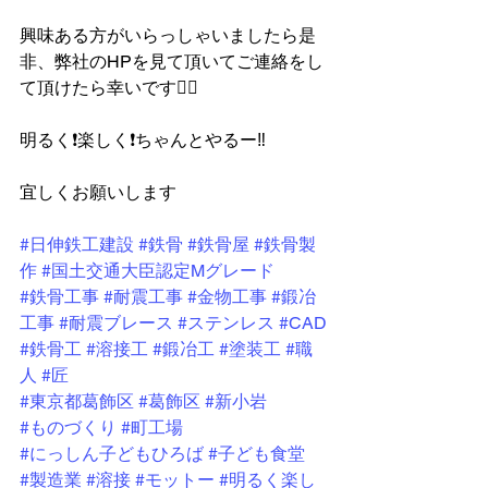
興味ある方がいらっしゃいましたら是
非、弊社のHPを見て頂いてご連絡をし
て頂けたら幸いです🙇‍♂️
明るく❗️楽しく❗️ちゃんとやるー‼️
宜しくお願いします
#日伸鉄工建設
#鉄骨
#鉄骨屋
#鉄骨製
作
#国土交通大臣認定Mグレード
#鉄骨工事
#耐震工事
#金物工事
#鍛冶
工事
#耐震ブレース
#ステンレス
#CAD
#鉄骨工
#溶接工
#鍛冶工
#塗装工
#職
人
#匠
#東京都葛飾区
#葛飾区
#新小岩
#ものづくり
#町工場
#にっしん子どもひろば
#子ども食堂
#製造業
#溶接
#モットー
#明るく楽し