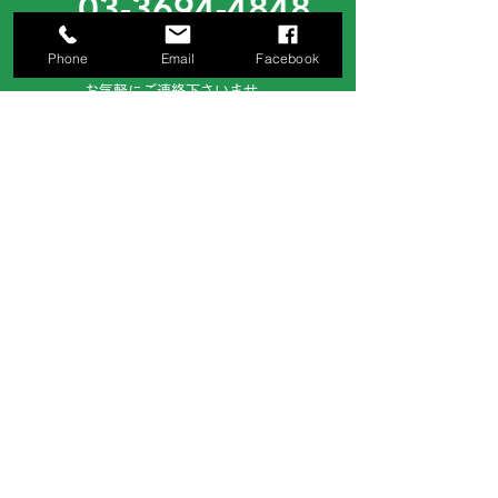
03-3694-4848
［ 営業時間 ］
Phone
Email
Facebook
月曜日～土曜日（8:00～17:00）
お気軽にご連絡下さいませ。
サイトでのお問い合わせ
お問い合わせフォームへ
お見積り等、ご希望の方はお問い合わせフ
ォームより、ご依頼ください。
株式会社日伸鉄工建設
〒124-0025 東京都葛飾区西新小岩4-8-5