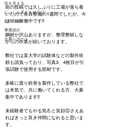
街を支える
前の投稿では久しぶりに工場が落ち着
にっしん子どもひろば
いたので各自整備の1週間でしたが、今
はフル稼働中です‼️
CSR活動
事業紹介
鋼材が沢山ありますが、整理整頓しな
企業レポート
がらの作業が続いております。
弊社では某大学の試験体などの製作依
頼も請負っており、写真3、4枚目が引
張試験で使用する部材です。
多岐に渡り鉄骨を製作している弊社で
は本気で、共に働いてくれる方、大募
集中であります‼️
未経験者でもやる気💪と笑顔😊さえあ
ればきっと良き仲間になれると思いま
す。