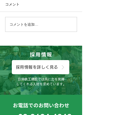
コメント
コメントを追加…
こんにちは、広報担当のH
こんにちは、工
です。
す。
採用情報
採用情報を詳しく見る
日伸鉄工建設では共に力を発揮
してくれる人材を求めています。
お電話でのお問い合わせ