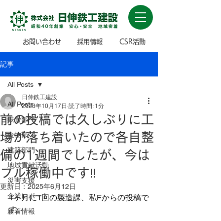
お問い合わせ
採用情報
CSR活動
記事
All Posts
日伸鉄工建設
All Posts
2023年10月17日
読了時間: 1分
前の投稿では久しぶりに工
鉄骨部門
場が落ち着いたので各自整
金物部門
建築部門
備の1週間でしたが、今は
地域貢献活動
フル稼働中です‼️
災害支援
更新日：
2025年6月12日
企業レポート
1ヶ月に1回の製造課、私Fからの投稿で
す。
新着情報