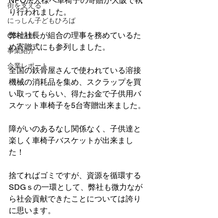
NPO法人様へ車椅子の寄贈が大阪で執
街を支える
り行われました。
にっしん子どもひろば
弊社社長が組合の理事を務めているた
CSR活動
め寄贈式にも参列しました。
事業紹介
企業レポート
全国の鉄骨屋さんで使われている溶接
機械の消耗品を集め、スクラップを買
い取ってもらい、得たお金で子供用バ
スケット車椅子を5台寄贈出来ました。
障がいのあるなし関係なく、子供達と
楽しく車椅子バスケットが出来まし
た！
捨てればゴミですが、資源を循環する
SDGｓの一環として、弊社も微力なが
ら社会貢献できたことについては誇り
に思います。