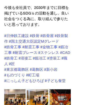
今後も全社員で、2030年までに目標を
掲げているSDGｓの活動を通し、良い
社会をつくる為に、取り組んで参りた
いと思っております。
#日伸鉄工建設
#鉄骨
#鉄骨屋
#鉄骨製
作
#国土交通大臣認定Mグレード
#鉄骨工事
#耐震工事
#金物工事
#鍛冶
工事
#耐震ブレース
#ステンレス
#CAD
#鉄骨工
#溶接工
#鍛冶工
#塗装工
#職
人
#匠
#東京都葛飾区
#葛飾区
#新小岩
#ものづくり
#町工場
#にっしん子どもひろば
#子ども食堂