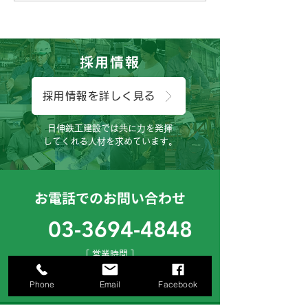
です。
っしん子どもひ
😊
採用情報
採用情報を詳しく見る
日伸鉄工建設では共に力を発揮
してくれる人材を求めています。
お電話でのお問い合わせ
03-3694-4848
［ 営業時間 ］
月曜日～土曜日（8:00～17:00）
お気軽にご連絡下さいませ。
Phone
Email
Facebook