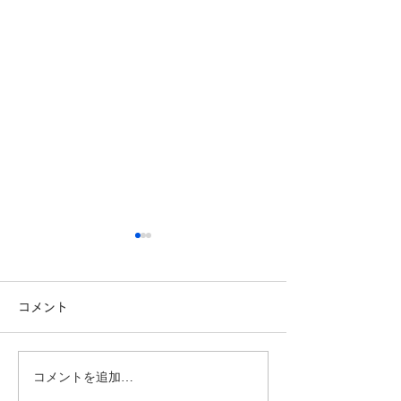
コメント
コメントを追加…
こんにちは、広報担当のH
おはようござい