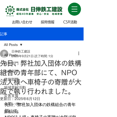
お問い合わせ
採用情報
CSR活動
記事
All Posts
日伸鉄工建設
All Posts
2023年9月21日
読了時間: 1分
先日、弊社加入団体の鉄構
鉄骨部門
組合の青年部にて、NPO
金物部門
建築部門
法人様へ車椅子の寄贈が大
地域貢献活動
阪で執り行われました。
災害支援
更新日：
2025年6月12日
企業レポート
先日、弊社加入団体の鉄構組合の青年
部にて、
新着情報