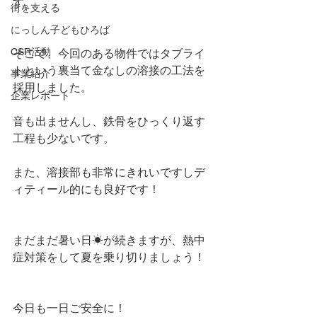
す。
街を支える
にっしん子どもひろば
CSR活動
そこで、今回のある物件ではタブライ
トという裏当て金なしの溶接の工法を
事業紹介
採用しました。
企業レポート
音も出ませんし、鉄骨をひっくり返す
工程も少ないです。
また、溶接部も非常にきれいですしデ
ィティール的にも良好です！
まだまだ暑い日☀が続きますが、熱中
症対策をして夏を乗り切りましょう！
今日も一日ご安全に！