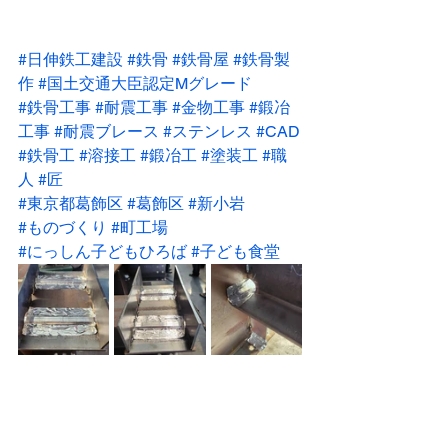
#日伸鉄工建設
#鉄骨
#鉄骨屋
#鉄骨製
作
#国土交通大臣認定Mグレード
#鉄骨工事
#耐震工事
#金物工事
#鍛冶
工事
#耐震ブレース
#ステンレス
#CAD
#鉄骨工
#溶接工
#鍛冶工
#塗装工
#職
人
#匠
#東京都葛飾区
#葛飾区
#新小岩
#ものづくり
#町工場
#にっしん子どもひろば
#子ども食堂