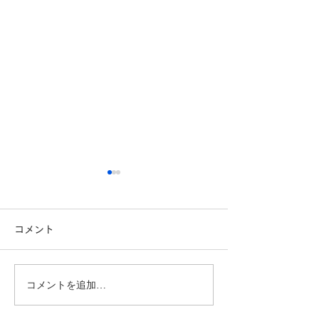
コメント
コメントを追加…
こんにちは、広報担当のH
おはようござい
です。
っしん子どもひ