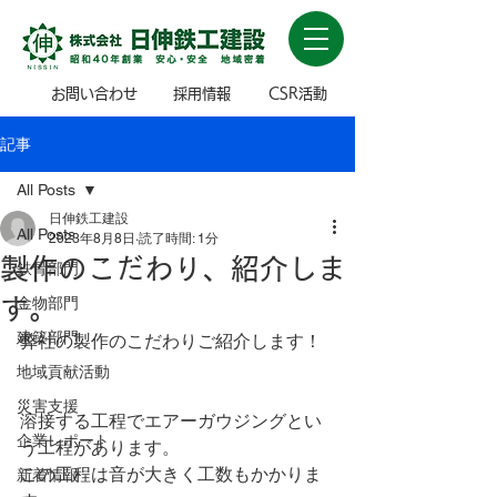
お問い合わせ
採用情報
CSR活動
記事
All Posts
日伸鉄工建設
All Posts
2023年8月8日
読了時間: 1分
製作のこだわり、紹介しま
鉄骨部門
す。
金物部門
建築部門
弊社の製作のこだわりご紹介します！
地域貢献活動
災害支援
溶接する工程でエアーガウジングとい
企業レポート
う工程があります。
この工程は音が大きく工数もかかりま
新着情報