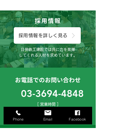
😊
採用情報
採用情報を詳しく見る
日伸鉄工建設では共に力を発揮
してくれる人材を求めています。
お電話でのお問い合わせ
03-3694-4848
［ 営業時間 ］
月曜日～土曜日（8:00～17:00）
お気軽にご連絡下さいませ。
Phone
Email
Facebook